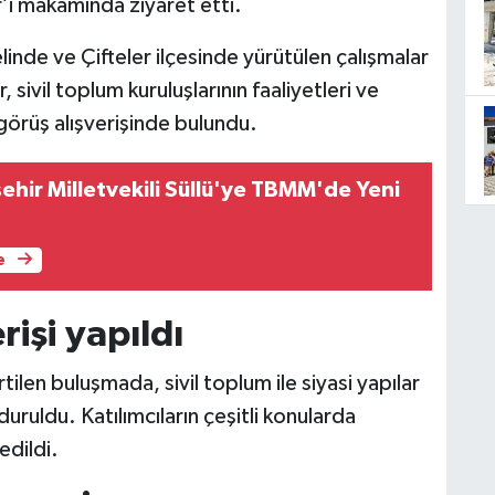
r’i makamında ziyaret etti.
inde ve Çifteler ilçesinde yürütülen çalışmalar
, sivil toplum kuruluşlarının faaliyetleri ve
ı görüş alışverişinde bulundu.
ehir Milletvekili Süllü'ye TBMM'de Yeni
e
rişi yapıldı
ilen buluşmada, sivil toplum ile siyasi yapılar
duruldu. Katılımcıların çeşitli konularda
dildi.