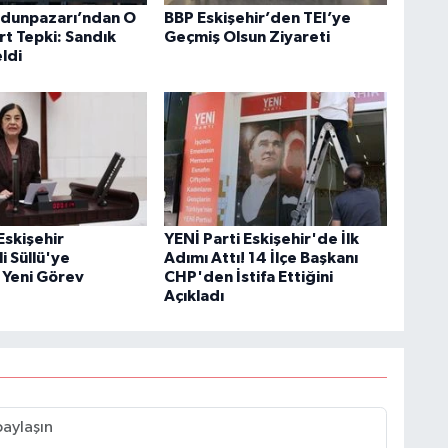
 Odunpazarı’ndan O
BBP Eskişehir’den TEI’ye
rt Tepki: Sandık
Geçmiş Olsun Ziyareti
ldi
skişehir
YENİ Parti Eskişehir'de İlk
li Süllü'ye
Adımı Attı! 14 İlçe Başkanı
Yeni Görev
CHP'den İstifa Ettiğini
Açıkladı