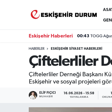
ASA
Eskişehir Nöbetçi Eczaneler
GEN
Eskişehir Hava Durumu
Eskişehir Haberleri
00:43
TOGG Ağusto
Eskişehir Namaz Vakitleri
HABERLER
ESKIŞEHIR SIYASET HABERLERI
Çiftelerliler 
Eskişehir Trafik Yoğunluk Haritası
Süper Lig Puan Durumu ve Fikstür
Çiftelerliler Derneği Başkanı K
Eskişehir ve sosyal projeleri gö
Tüm Manşetler
ELIF FIÇICI
16.06.2026 - 15:58
Son Dakika Haberleri
MUHABIR
YAYINLANMA
OKUNM
Haber Arşivi