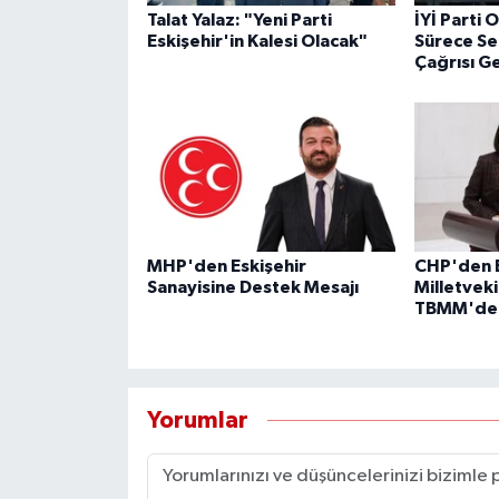
Talat Yalaz: "Yeni Parti
İYİ Parti
Eskişehir'in Kalesi Olacak"
Sürece Se
Çağrısı Ge
MHP'den Eskişehir
CHP'den E
Sanayisine Destek Mesajı
Milletveki
TBMM'de 
Yorumlar