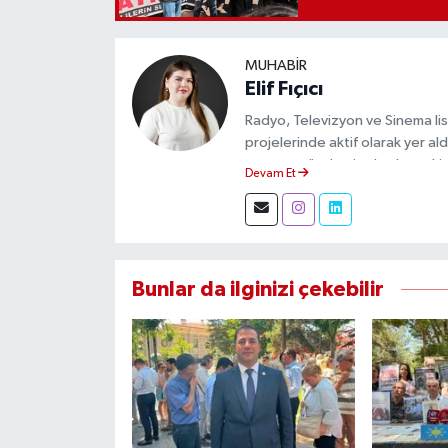
MUHABIR
Elif Fıçıcı
Radyo, Televizyon ve Sinema li
projelerinde aktif olarak yer a
yapıyor, gündemi sahadan takip
Devam Et
Bunlar da ilginizi çekebilir