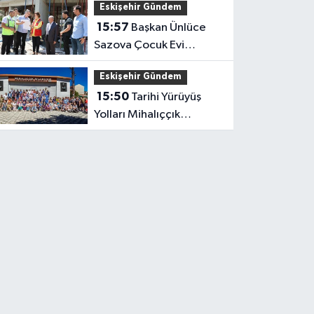
Eskişehir Gündem
Yanında
15:57
Başkan Ünlüce
Sazova Çocuk Evi
İnşaatını İnceledi
Eskişehir Gündem
15:50
Tarihi Yürüyüş
Yolları Mihalıççık
Rotasıyla Devam Etti