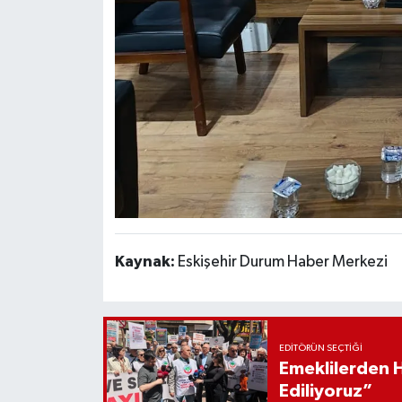
Kaynak:
Eskişehir Durum Haber Merkezi
EDITÖRÜN SEÇTIĞI
Emeklilerden 
Ediliyoruz”