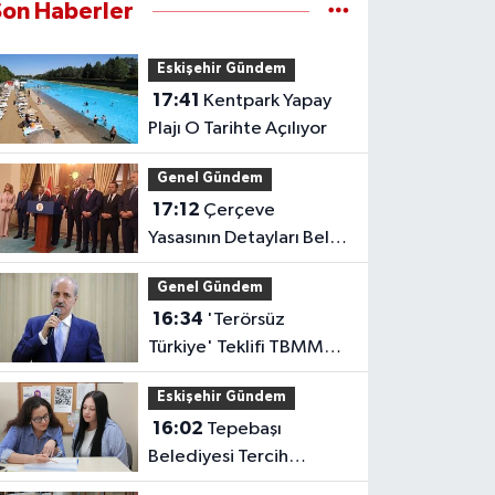
Son Haberler
Eskişehir Gündem
17:41
Kentpark Yapay
Plajı O Tarihte Açılıyor
Genel Gündem
17:12
Çerçeve
Yasasının Detayları Belli
Oldu
Genel Gündem
16:34
'Terörsüz
Türkiye' Teklifi TBMM
Başkanlığına Sunuldu
Eskişehir Gündem
16:02
Tepebaşı
Belediyesi Tercih
Desteğiyle Gençlerin