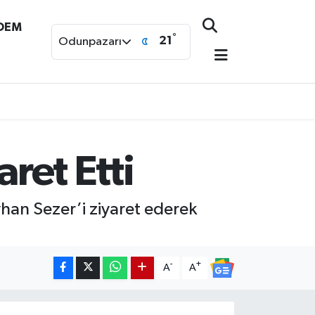
NDEM
°
21
Odunpazarı
aret Etti
yhan Sezer’i ziyaret ederek
-
+
A
A