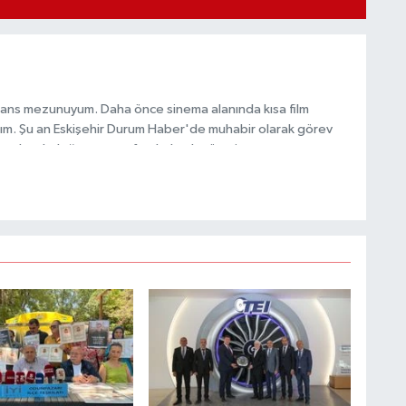
sans mezunuyum. Daha önce sinema alanında kısa film
ldım. Şu an Eskişehir Durum Haber'de muhabir olarak görev
 ederek doğru ve tarafsız haberler üretiyorum.