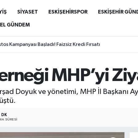
YİŞ
SİYASET
ESKİŞEHİRSPOR
ESKİŞEHİR GÜ
EL GÜNDEM
s Kampanyası Başladı! Faizsiz Kredi Fırsatı
Derneği MHP’yi Ziy
ürşad Doyuk ve yönetimi, MHP İl Başkanı A
rüştü.
1 DK
A SÜRESI