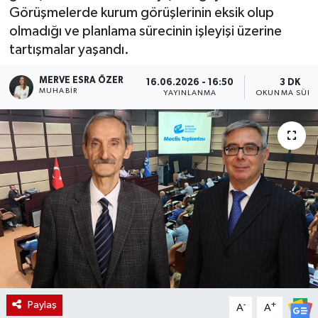
Görüşmelerde kurum görüşlerinin eksik olup
olmadığı ve planlama sürecinin işleyişi üzerine
tartışmalar yaşandı.
MERVE ESRA ÖZER
16.06.2026 - 16:50
3 DK
MUHABIR
YAYINLANMA
OKUNMA SÜRE
Paylaş
-
+
A
A