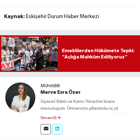
Kaynak:
Eskişehir Durum Haber Merkezi
Emeklilerden Hükümete Tepki:
“Açlığa Mahkûm Ediliyoruz”
MUHABIR
Merve Esra Özer
Siyaset Bilimi ve Kamu Yönetimi lisans
mezunuyum. Üniversite yıllarımda üç yıl
boyunca üniversite gazetesinde muhabirlik
Devam Et
yaptım. Edindiğim tecrübeyle, Eskişehir Durum
Haber'de sahadan doğru ve tarafsız bilgi
aktarımı sağlamaktayım.