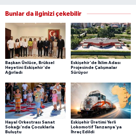
Bunlar da ilginizi çekebilir
Başkan Ünlüce, Brüksel
Eskişehir'de İklim Adası
Heyetini Eskişehir'de
Projesinde Çalışmalar
Ağırladı
Sürüyor
Hayal Orkestrası Sanat
Eskişehir Üretimi Yerli
Sokağı'nda Çocuklarla
Lokomotif Tanzanya'ya
Buluştu
İhraç Edildi