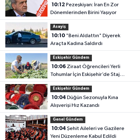
10:12
Pezeşkiyan: İran En Zor
Dönemlerinden Birini Yaşıyor
Asayiş
10:10
"Beni Aldattın" Diyerek
Araçta Kadına Saldırdı
Eskişehir Gündem
10:06
Ziraat Öğrencileri Yerli
Tohumlar İçin Eskişehir’de Staj
Yapıyor
Eskişehir Gündem
10:04
Düğün Sezonuyla Kına
Alışverişi Hız Kazandı
Genel Gündem
10:04
Şehit Aileleri ve Gazilere
Yeni Düzenleme Kabul Edildi