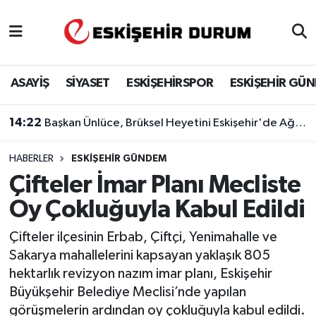
Eskişehir Nöbetçi Eczaneler
ASAYİŞ
SİYASET
ESKİŞEHİRSPOR
ESKİŞEHİR GÜ
Eskişehir Hava Durumu
14:22
Başkan Ünlüce, Brüksel Heyetini Eskişehir'de Ağırladı
Eskişehir Namaz Vakitleri
HABERLER
ESKIŞEHIR GÜNDEM
Eskişehir Trafik Yoğunluk Haritası
Çifteler İmar Planı Mecliste
Süper Lig Puan Durumu ve Fikstür
Oy Çokluğuyla Kabul Edildi
Tüm Manşetler
Çifteler ilçesinin Erbab, Çiftçi, Yenimahalle ve
Sakarya mahallelerini kapsayan yaklaşık 805
Son Dakika Haberleri
hektarlık revizyon nazım imar planı, Eskişehir
Büyükşehir Belediye Meclisi’nde yapılan
Haber Arşivi
görüşmelerin ardından oy çokluğuyla kabul edildi.