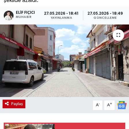
şekilde azaldı.
ELIF FIÇICI
27.05.2026 - 18:41
27.05.2026 - 18:49
MUHABIR
YAYINLANMA
GÜNCELLEME
Paylaş
-
+
A
A