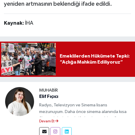
yeniden artmasının beklendiği ifade edildi.
Kaynak:
İHA
Emeklilerden Hükümete Tepki:
“Açlığa Mahkûm Ediliyoruz”
MUHABIR
Elif Fıçıcı
Radyo, Televizyon ve Sinema lisans
mezunuyum. Daha önce sinema alanında kısa
film projelerinde aktif olarak yer aldım. Şu an
Devam Et
Eskişehir Durum Haber'de muhabir olarak
görev yapıyor, gündemi sahadan takip ederek