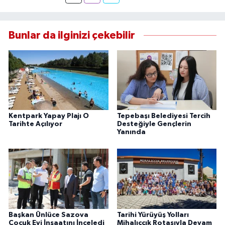
doğru ve tarafsız haberler üretiyorum.
Bunlar da ilginizi çekebilir
Kentpark Yapay Plajı O
Tepebaşı Belediyesi Tercih
Tarihte Açılıyor
Desteğiyle Gençlerin
Yanında
Başkan Ünlüce Sazova
Tarihi Yürüyüş Yolları
Çocuk Evi İnşaatını İnceledi
Mihalıççık Rotasıyla Devam