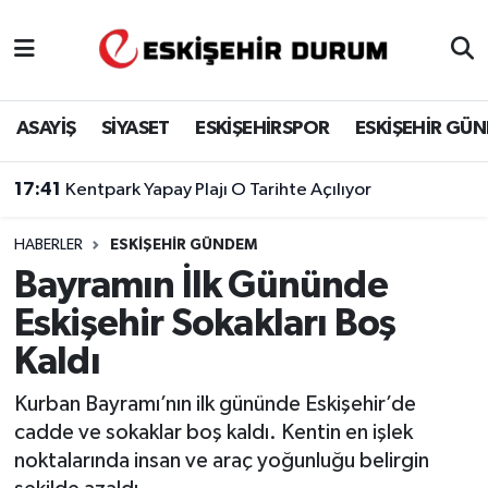
Eskişehir Nöbetçi Eczaneler
ASAYİŞ
SİYASET
ESKİŞEHİRSPOR
ESKİŞEHİR GÜ
Eskişehir Hava Durumu
17:41
Kentpark Yapay Plajı O Tarihte Açılıyor
Eskişehir Namaz Vakitleri
HABERLER
ESKIŞEHIR GÜNDEM
Eskişehir Trafik Yoğunluk Haritası
Bayramın İlk Gününde
Süper Lig Puan Durumu ve Fikstür
Eskişehir Sokakları Boş
Kaldı
Tüm Manşetler
Kurban Bayramı’nın ilk gününde Eskişehir’de
Son Dakika Haberleri
cadde ve sokaklar boş kaldı. Kentin en işlek
noktalarında insan ve araç yoğunluğu belirgin
Haber Arşivi