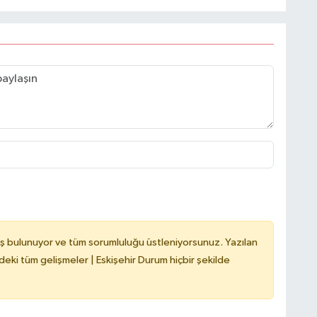
ş bulunuyor ve tüm sorumluluğu üstleniyorsunuz. Yazılan
deki tüm gelişmeler | Eskişehir Durum hiçbir şekilde