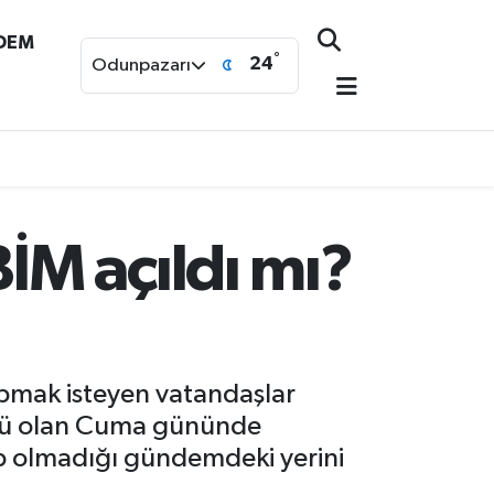
NDEM
°
24
Odunpazarı
M açıldı mı?
apmak isteyen vatandaşlar
günü olan Cuma gününde
p olmadığı gündemdeki yerini