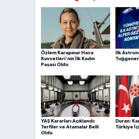
Özlem Karapınar Hava
İlk Astro
Kuvvetleri'nin İlk Kadın
Tuğgener
Paşası Oldu
YAŞ Kararları Açıklandı:
Duran: Kan
Terfiler ve Atamalar Belli
Türkiye İç
Oldu