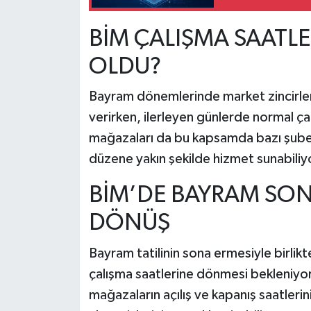
BİM ÇALIŞMA SAATLE
OLDU?
Bayram dönemlerinde market zincirleri g
verirken, ilerleyen günlerde normal ç
mağazaları da bu kapsamda bazı şubele
düzene yakın şekilde hizmet sunabiliy
BİM’DE BAYRAM SO
DÖNÜŞ
Bayram tatilinin sona ermesiyle birlik
çalışma saatlerine dönmesi bekleniyor. 
mağazaların açılış ve kapanış saatlerin