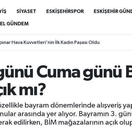
YİŞ
SİYASET
ESKİŞEHİRSPOR
ESKİŞEHİR GÜ
EL GÜNDEM
ınar Hava Kuvvetleri'nin İlk Kadın Paşası Oldu
günü Cuma günü Bİ
ık mı?
zellikle bayram dönemlerinde alışveriş y
konular arasında yer alıyor. Bayramın 3. 
rak edilirken, BİM mağazalarının açık olu