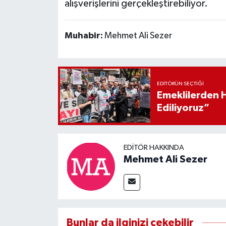
alışverişlerini gerçekleştirebiliyor.
Muhabir:
Mehmet Ali Sezer
EDITÖRÜN SEÇTIĞI
Emeklilerden 
Ediliyoruz”
EDITÖR HAKKINDA
Mehmet Ali Sezer
Bunlar da ilginizi çekebilir