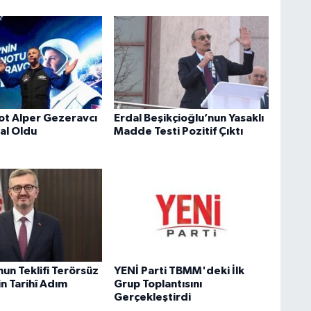
not Alper Gezeravcı
Erdal Beşikçioğlu’nun Yasaklı
al Oldu
Madde Testi Pozitif Çıktı
un Teklifi Terörsüz
YENİ Parti TBMM'deki İlk
in Tarihî Adım
Grup Toplantısını
Gerçekleştirdi