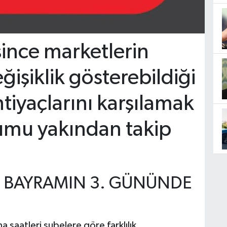
since marketlerin
ğişiklik gösterebildiği
htiyaçlarını karşılamak
umu yakından takip
? BAYRAMIN 3. GÜNÜNDE
saatleri şubelere göre farklılık