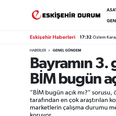
ASA
Eskişehir Nöbetçi Eczaneler
GEN
Eskişehir Hava Durumu
Eskişehir Haberleri
17:32
Özlem Karap
Eskişehir Namaz Vakitleri
HABERLER
GENEL GÜNDEM
Bayramın 3. 
Eskişehir Trafik Yoğunluk Haritası
Süper Lig Puan Durumu ve Fikstür
BİM bugün aç
Tüm Manşetler
“BİM bugün açık mı?” sorusu, ö
Son Dakika Haberleri
tarafından en çok araştırılan 
marketlerin çalışma durumu me
Haber Arşivi
koruyor.