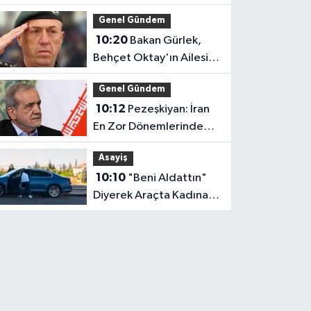
Otomobil Küle Döndü
Genel Gündem
10:20
Bakan Gürlek,
Behçet Oktay'ın Ailesini
Kabul Edecek
Genel Gündem
10:12
Pezeşkiyan: İran
En Zor Dönemlerinden
Birini Yaşıyor
Asayiş
10:10
"Beni Aldattın"
Diyerek Araçta Kadına
Saldırdı