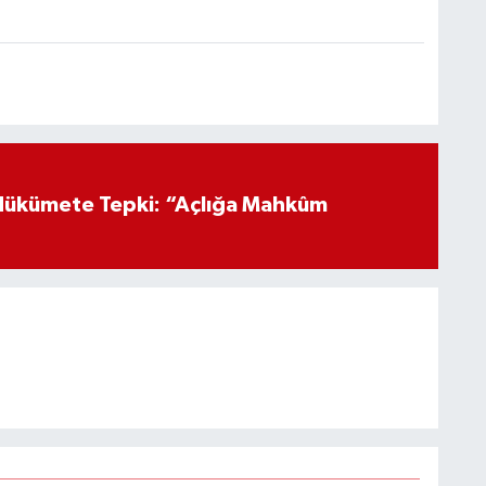
Hükümete Tepki: “Açlığa Mahkûm