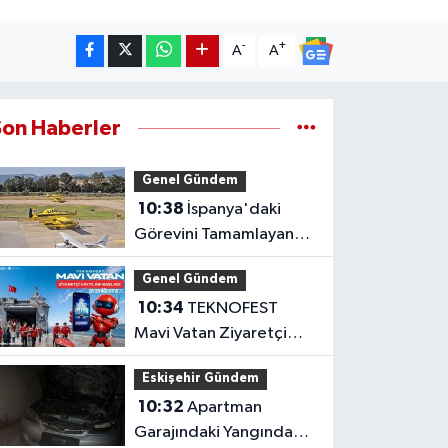
-
+
A
A
Son Haberler
Genel Gündem
10:38
İspanya'daki
Görevini Tamamlayan
Yangın Uçakları Yurda
Genel Gündem
Döndü
10:34
TEKNOFEST
Mavi Vatan Ziyaretçi
Kayıtları Açıldı: İşte
Eskişehir Gündem
Detaylar
10:32
Apartman
Garajındaki Yangında