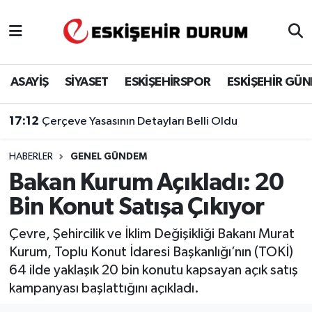
Eskişehir Nöbetçi Eczaneler
ASAYİŞ
SİYASET
ESKİŞEHİRSPOR
ESKİŞEHİR GÜ
Eskişehir Hava Durumu
17:12
Çerçeve Yasasının Detayları Belli Oldu
Eskişehir Namaz Vakitleri
HABERLER
GENEL GÜNDEM
Eskişehir Trafik Yoğunluk Haritası
Bakan Kurum Açıkladı: 20
Süper Lig Puan Durumu ve Fikstür
Bin Konut Satışa Çıkıyor
Tüm Manşetler
Çevre, Şehircilik ve İklim Değişikliği Bakanı Murat
Kurum, Toplu Konut İdaresi Başkanlığı’nın (TOKİ)
Son Dakika Haberleri
64 ilde yaklaşık 20 bin konutu kapsayan açık satış
kampanyası başlattığını açıkladı.
Haber Arşivi