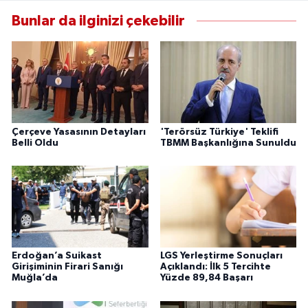
Bunlar da ilginizi çekebilir
Çerçeve Yasasının Detayları
'Terörsüz Türkiye' Teklifi
Belli Oldu
TBMM Başkanlığına Sunuldu
Erdoğan’a Suikast
LGS Yerleştirme Sonuçları
Girişiminin Firari Sanığı
Açıklandı: İlk 5 Tercihte
Muğla’da
Yüzde 89,84 Başarı