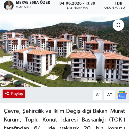
MERVE ESRA ÖZER
04.06.2026 - 13:39
1 DK
MUHABIR
YAYINLANMA
OKUNMA SÜRE
Paylaş
-
+
A
A
Çevre, Şehircilik ve İklim Değişikliği Bakanı Murat
Kurum, Toplu Konut İdaresi Başkanlığı (TOKİ)
tarafından 64 ilde yaklaşık 20 bin konutu