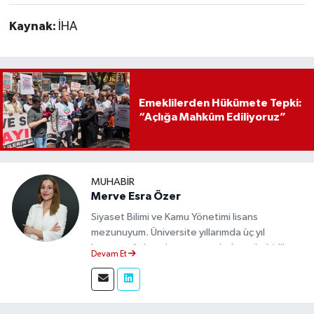
Kaynak:
İHA
Emeklilerden Hükümete Tepki:
“Açlığa Mahkûm Ediliyoruz”
MUHABIR
Merve Esra Özer
Siyaset Bilimi ve Kamu Yönetimi lisans
mezunuyum. Üniversite yıllarımda üç yıl
boyunca üniversite gazetesinde muhabirlik
Devam Et
yaptım. Edindiğim tecrübeyle, Eskişehir Durum
Haber'de sahadan doğru ve tarafsız bilgi
aktarımı sağlamaktayım.