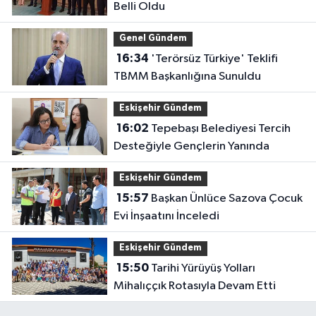
Belli Oldu
Genel Gündem
16:34
'Terörsüz Türkiye' Teklifi
TBMM Başkanlığına Sunuldu
Eskişehir Gündem
16:02
Tepebaşı Belediyesi Tercih
Desteğiyle Gençlerin Yanında
Eskişehir Gündem
15:57
Başkan Ünlüce Sazova Çocuk
Evi İnşaatını İnceledi
Eskişehir Gündem
15:50
Tarihi Yürüyüş Yolları
Mihalıççık Rotasıyla Devam Etti