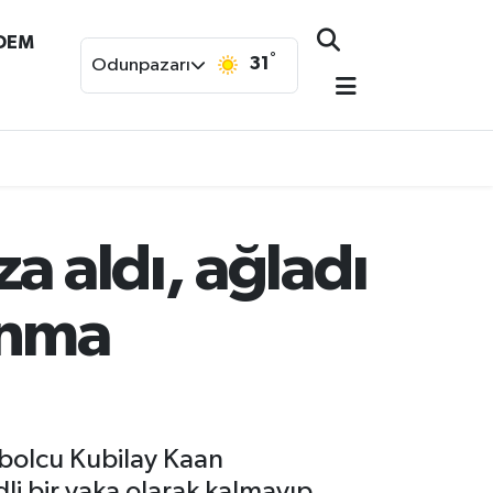
NDEM
°
31
Odunpazarı
a aldı, ağladı
anma
bolcu Kubilay Kaan
dli bir vaka olarak kalmayıp