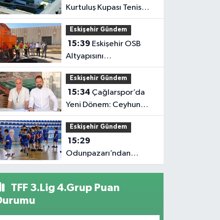
Kurtuluş Kupası Tenis
Heyecanı Başlıyor
Eskişehir Gündem
15:39
Eskişehir OSB
Altyapısını
Güçlendirmeye Devam
Eskişehir Gündem
Ediyor
15:34
Çağlarspor’da
Yeni Dönem: Ceyhun
Ceylan Göreve Başladı
Eskişehir Gündem
15:29
Odunpazarı’ndan
Çocuklara Basketbol
Dolu Yaz Tatili
TFF 3.Lig 4.Grup Puan
Durumu