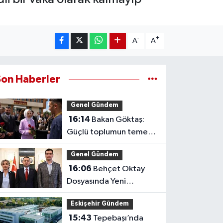
-
+
A
A
Son Haberler
Genel Gündem
16:14
Bakan Göktaş:
Güçlü toplumun temeli
güçlü ailedir
Genel Gündem
16:06
Behçet Oktay
Dosyasında Yeni
Açıklama: Karanlık
Eskişehir Gündem
Kalmayacak
15:43
Tepebaşı’nda