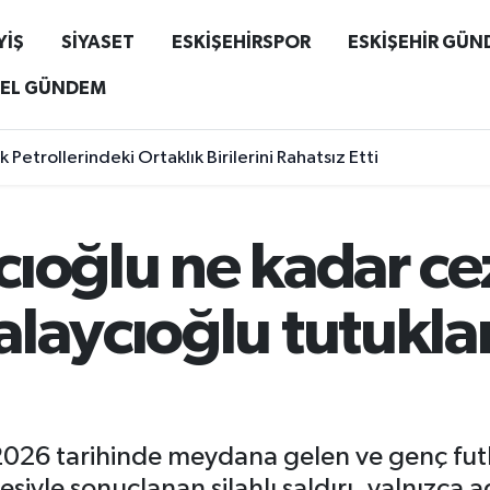
YİŞ
SİYASET
ESKİŞEHİRSPOR
ESKİŞEHİR GÜ
EL GÜNDEM
 Petrollerindeki Ortaklık Birilerini Rahatsız Etti
ıoğlu ne kadar cez
alaycıoğlu tutukl
2026 tarihinde meydana gelen ve genç fut
iyle sonuçlanan silahlı saldırı, yalnızca a