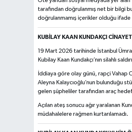
Öte yandan sosyal medyada yer alan “a
tarafından doğrulanmış net bir bilgi b
doğrulanmamış içerikler olduğu ifade 
KUBİLAY KAAN KUNDAKÇI CİNAYET
19 Mart 2026 tarihinde İstanbul Ümr
Kubilay Kaan Kundakçı’nın silahlı sald
İddiaya göre olay günü, rapçi Vahap C
Aleyna Kalaycıoğlu’nun bulunduğu stü
gelen şüpheliler tarafından araç hedef 
Açılan ateş sonucu ağır yaralanan Kun
müdahalelere rağmen kurtarılamadı.