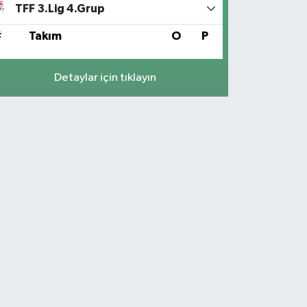
TFF 3.Lig 4.Grup
#
Takım
O
P
Detaylar için tıklayın