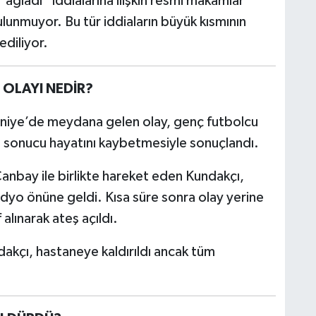
ğladı” iddialarına ilişkin resmi makamlar
ulunmuyor. Bu tür iddiaların büyük kısmının
ediliyor.
 OLAYI NEDİR?
aniye’de meydana gelen olay, genç futbolcu
ırı sonucu hayatını kaybetmesiyle sonuçlandı.
anbay ile birlikte hareket eden Kundakçı,
dyo önüne geldi. Kısa süre sonra olay yerine
alınarak ateş açıldı.
dakçı, hastaneye kaldırıldı ancak tüm