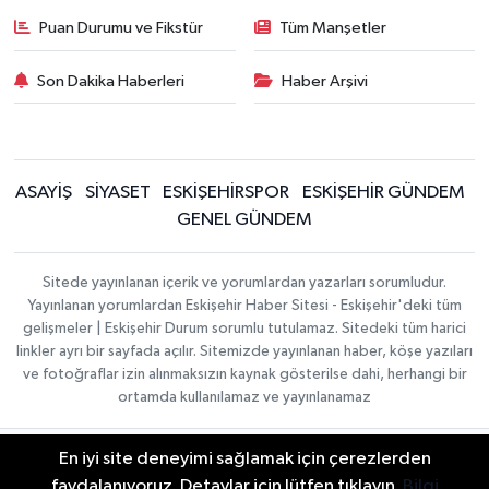
Puan Durumu ve Fikstür
Tüm Manşetler
Son Dakika Haberleri
Haber Arşivi
ASAYİŞ
SİYASET
ESKİŞEHİRSPOR
ESKİŞEHİR GÜNDEM
GENEL GÜNDEM
Sitede yayınlanan içerik ve yorumlardan yazarları sorumludur.
Yayınlanan yorumlardan Eskişehir Haber Sitesi - Eskişehir'deki tüm
gelişmeler | Eskişehir Durum sorumlu tutulamaz. Sitedeki tüm harici
linkler ayrı bir sayfada açılır. Sitemizde yayınlanan haber, köşe yazıları
ve fotoğraflar izin alınmaksızın kaynak gösterilse dahi, herhangi bir
ortamda kullanılamaz ve yayınlanamaz
En iyi site deneyimi sağlamak için çerezlerden
Gizlilik Sözleşmesi
Hakkımızda
Haber Yazılımı:
TE
İletişim
Topluluk Kuralları
faydalanıyoruz. Detaylar için lütfen tıklayın.
Bilgi
Bilişim
| Copyright ©