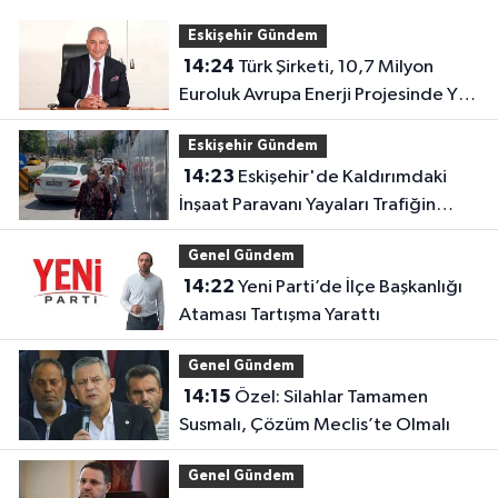
Eskişehir Gündem
14:24
Türk Şirketi, 10,7 Milyon
Euroluk Avrupa Enerji Projesinde Yer
Aldı
Eskişehir Gündem
14:23
Eskişehir'de Kaldırımdaki
İnşaat Paravanı Yayaları Trafiğin
Ortasında Bıraktı
Genel Gündem
14:22
Yeni Parti’de İlçe Başkanlığı
Ataması Tartışma Yarattı
Genel Gündem
14:15
Özel: Silahlar Tamamen
Susmalı, Çözüm Meclis’te Olmalı
Genel Gündem