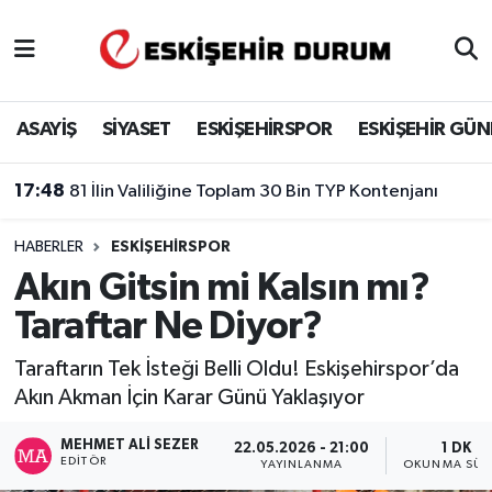
Eskişehir Nöbetçi Eczaneler
ASAYİŞ
SİYASET
ESKİŞEHİRSPOR
ESKİŞEHİR GÜ
Eskişehir Hava Durumu
17:48
81 İlin Valiliğine Toplam 30 Bin TYP Kontenjanı
Eskişehir Namaz Vakitleri
HABERLER
ESKIŞEHIRSPOR
Eskişehir Trafik Yoğunluk Haritası
Akın Gitsin mi Kalsın mı?
Süper Lig Puan Durumu ve Fikstür
Taraftar Ne Diyor?
Tüm Manşetler
Taraftarın Tek İsteği Belli Oldu! Eskişehirspor’da
Akın Akman İçin Karar Günü Yaklaşıyor
Son Dakika Haberleri
MEHMET ALI SEZER
22.05.2026 - 21:00
1 DK
EDITÖR
YAYINLANMA
OKUNMA SÜR
Haber Arşivi