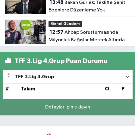
13:48
Bakan Gürlek: Teklifte Şehit
Edenlere Düzenleme Yok
Genel Gündem
12:57
Ahbap Soruşturmasında
Milyonluk Bağışlar Mercek Altında
TFF 3.Lig 4.Grup Puan Durumu
TFF 3.Lig 4.Grup
#
Takım
O
P
Detaylar için tıklayın