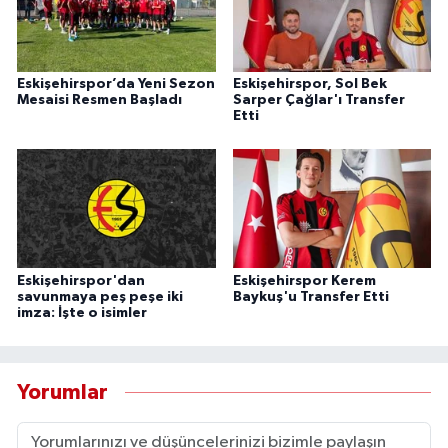
Eskişehirspor’da Yeni Sezon
Eskişehirspor, Sol Bek
Mesaisi Resmen Başladı
Sarper Çağlar'ı Transfer
Etti
Eskişehirspor'dan
Eskişehirspor Kerem
savunmaya peş peşe iki
Baykuş'u Transfer Etti
imza: İşte o isimler
Yorumlar