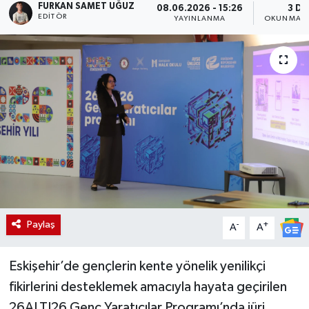
FURKAN SAMET UĞUZ
08.06.2026 - 15:26
3 DK
EDITÖR
YAYINLANMA
OKUNMA S
Paylaş
-
+
A
A
Eskişehir’de gençlerin kente yönelik yenilikçi
fikirlerini desteklemek amacıyla hayata geçirilen
26ALTI26 Genç Yaratıcılar Programı’nda jüri