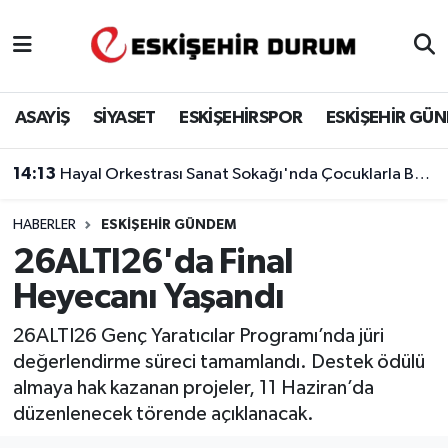
Eskişehir Nöbetçi Eczaneler
ASAYİŞ
SİYASET
ESKİŞEHİRSPOR
ESKİŞEHİR GÜ
Eskişehir Hava Durumu
14:13
Hayal Orkestrası Sanat Sokağı'nda Çocuklarla Buluştu
Eskişehir Namaz Vakitleri
HABERLER
ESKIŞEHIR GÜNDEM
Eskişehir Trafik Yoğunluk Haritası
26ALTI26'da Final
Süper Lig Puan Durumu ve Fikstür
Heyecanı Yaşandı
Tüm Manşetler
26ALTI26 Genç Yaratıcılar Programı’nda jüri
değerlendirme süreci tamamlandı. Destek ödülü
Son Dakika Haberleri
almaya hak kazanan projeler, 11 Haziran’da
düzenlenecek törende açıklanacak.
Haber Arşivi