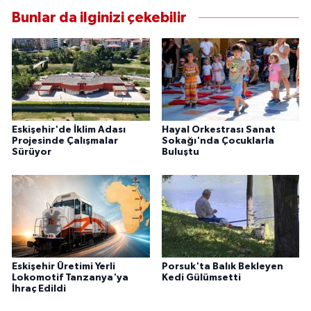
Bunlar da ilginizi çekebilir
Eskişehir'de İklim Adası
Hayal Orkestrası Sanat
Projesinde Çalışmalar
Sokağı'nda Çocuklarla
Sürüyor
Buluştu
Eskişehir Üretimi Yerli
Porsuk'ta Balık Bekleyen
Lokomotif Tanzanya'ya
Kedi Gülümsetti
İhraç Edildi