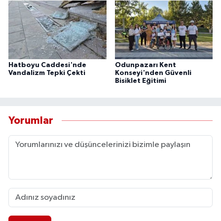
Hatboyu Caddesi'nde
Odunpazarı Kent
Vandalizm Tepki Çekti
Konseyi'nden Güvenli
Bisiklet Eğitimi
Yorumlar