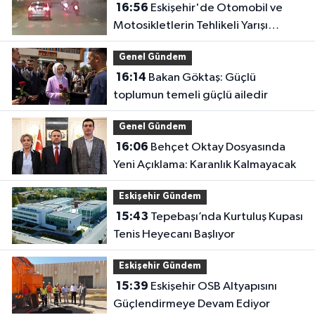
16:56
Eskişehir'de Otomobil ve
Motosikletlerin Tehlikeli Yarışı
Kamerada
Genel Gündem
16:14
Bakan Göktaş: Güçlü
toplumun temeli güçlü ailedir
Genel Gündem
16:06
Behçet Oktay Dosyasında
Yeni Açıklama: Karanlık Kalmayacak
Eskişehir Gündem
15:43
Tepebaşı’nda Kurtuluş Kupası
Tenis Heyecanı Başlıyor
Eskişehir Gündem
15:39
Eskişehir OSB Altyapısını
Güçlendirmeye Devam Ediyor